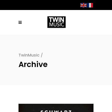
TwinMusic
/
Archive