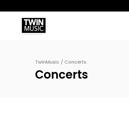
TwinMusic
/
Concerts
Concerts