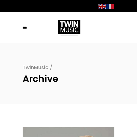
TwinMusic
/
Archive