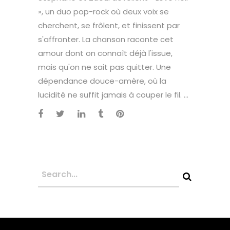
», un duo pop-rock où deux voix se
cherchent, se frôlent, et finissent par
s'affronter. La chanson raconte cet
amour dont on connaît déjà l'issue,
mais qu'on ne sait pas quitter. Une
dépendance douce-amère, où la
lucidité ne suffit jamais à couper le fil. ...