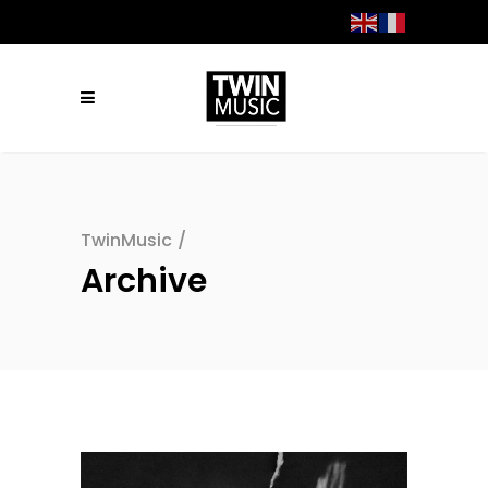
TwinMusic
/
Archive