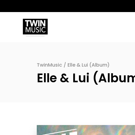
TwinMusic
/
Elle & Lui (Album)
Elle & Lui (Albu