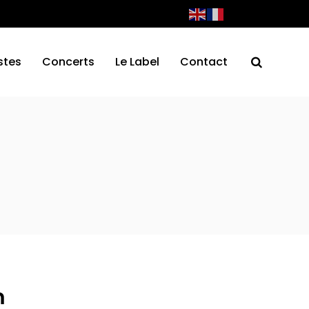
stes
Concerts
Le Label
Contact
m