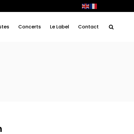
stes
Concerts
Le Label
Contact
m