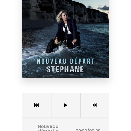
Nouveau
départ -
00:00
/
00:38