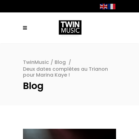
TwinMusic
/
Blog
/
Deux dates complètes au Trianon
pour Marina Kaye !
Blog