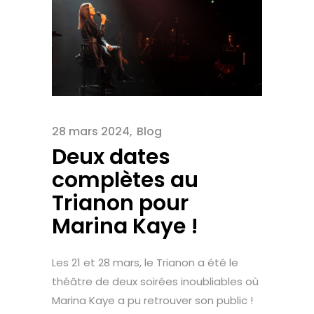
28 mars 2024
Blog
Deux dates
complètes au
Trianon pour
Marina Kaye !
Les 21 et 28 mars, le Trianon a été le
théâtre de deux soirées inoubliables où
Marina Kaye a pu retrouver son public !