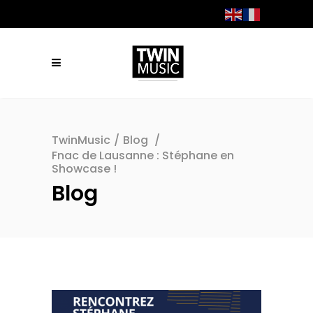
TwinMusic
/
Blog
/
Fnac de Lausanne : Stéphane en
Showcase !
Blog