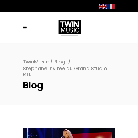
TwinMusic
/
Blog
/
Stéphane invitée du Grand Studio
RTL
Blog