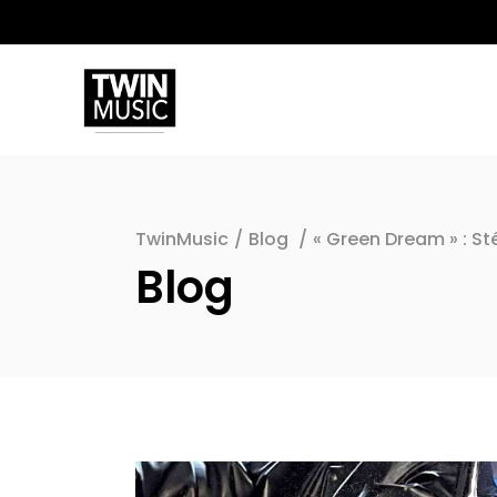
TwinMusic
/
Blog
/
« Green Dream » : St
Blog