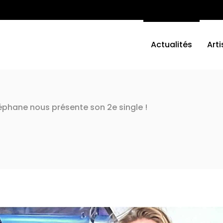
Actualités
Arti
éphane nous présente son 2e single !