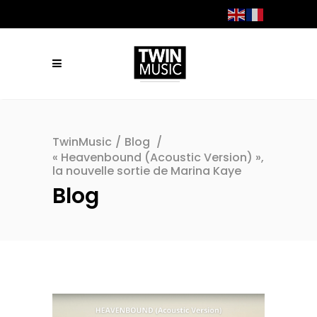
TwinMusic
/
Blog
/
« Heavenbound (Acoustic Version) »,
la nouvelle sortie de Marina Kaye
Blog