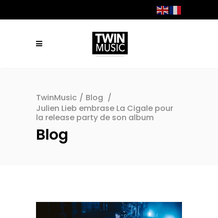
TwinMusic
/
Blog
/
Julien Lieb embrase La Cigale pour
la release party de son album
Blog