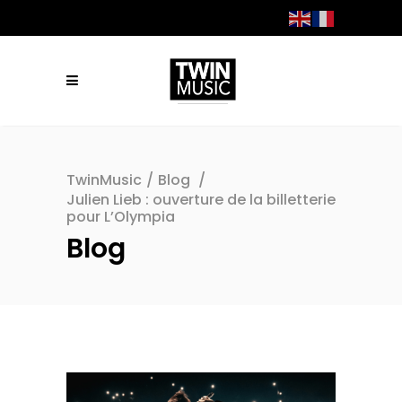
TwinMusic
/
Blog
/
Julien Lieb : ouverture de la billetterie
pour L’Olympia
Blog