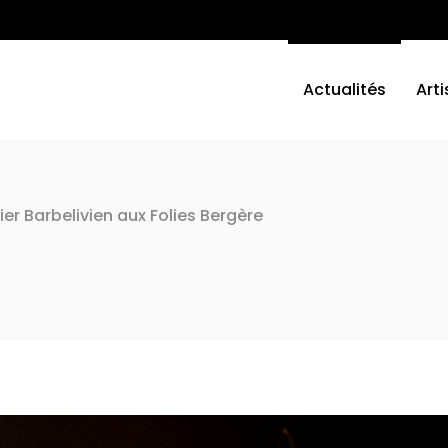
Actualités
Arti
ier Barbelivien aux Folies Bergère