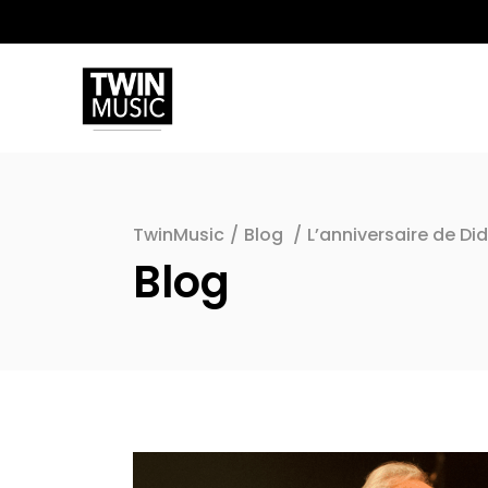
TwinMusic
/
Blog
/
L’anniversaire de Did
Blog