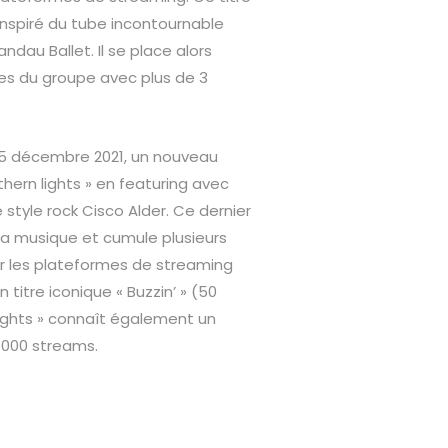
 inspiré du tube incontournable
ndau Ballet. Il se place alors
tres du groupe avec plus de 3
15 décembre 2021, un nouveau
orthern lights » en featuring avec
e style rock Cisco Alder. Ce dernier
la musique et cumule plusieurs
ur les plateformes de streaming
itre iconique « Buzzin’ » (50
 lights » connaît également un
 000 streams.