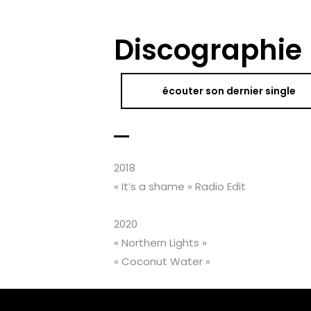
Discographie
écouter son dernier single
2018
« It’s a shame » Radio Edit
2020
« Northern Lights »
« Coconut Water »