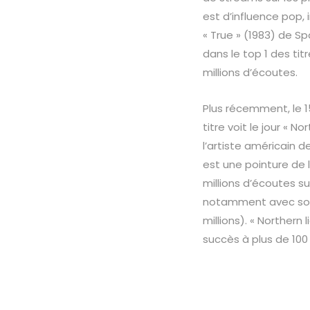
est d’influence pop,
« True » (1983) de Spa
dans le top 1 des ti
millions d’écoutes.
Plus récemment, le 
titre voit le jour « N
l’artiste américain d
est une pointure de 
millions d’écoutes s
notamment avec son t
millions). « Northern
succès à plus de 100