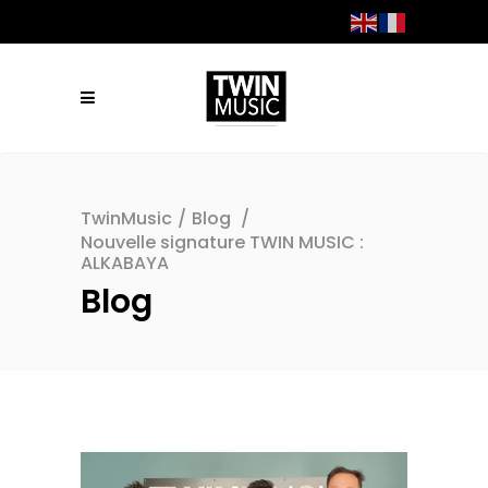
TwinMusic
/
Blog
/
Nouvelle signature TWIN MUSIC :
ALKABAYA
Blog