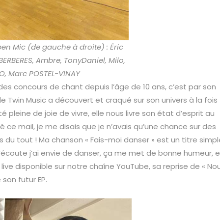
pen Mic (de gauche à droite) : Éric
BERBERES, Ambre, TonyDaniel, Milo,
EO, Marc POSTEL-VINAY
des concours de chant depuis l’âge de 10 ans, c’est par son
 Twin Music a découvert et craqué sur son univers à la fois
pleine de joie de vivre, elle nous livre son état d’esprit au
é ce mail, je me disais que je n’avais qu’une chance sur des
as du tout ! Ma chanson « Fais-moi danser » est un titre simpl
e l’écoute j’ai envie de danser, ça me met de bonne humeur, e
u live disponible sur notre chaîne YouTube, sa reprise de « No
son futur EP.