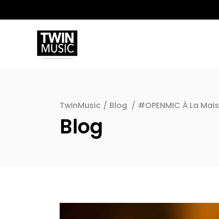
TwinMusic
/
Blog
/
#OPENMIC À La Maiso
Blog