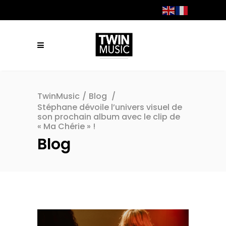
TwinMusic
/
Blog
/
Stéphane dévoile l’univers visuel de
son prochain album avec le clip de
« Ma Chérie » !
Blog