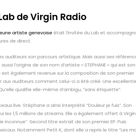
Lab de Virgin Radio
jeune artiste genevoise
était l’invitée du Lab et accompagna
ures de direct.
s auditeurs son parcours artistique. Mais aussi ses référenc
ussi l’origine de son nom d’artiste « STEPHANE » qui est son
lle est également revenue sur la composition de son premier
vrir aux auditeurs comment celui-ci a été créé. Une excellent
Qu’elle qualifie elle-même d’ambigu, “sans étiquette”.
aux live. Stéphane a ainsi interprété “Douleur je fuis”. Son
ui les 1,5 millions de streams. Elle a également offert à Virgin
le inconnue”. Second titre extrait de son premier EP. Puis
aux. Notamment Petit K, dont elle a repris le titre “Les m