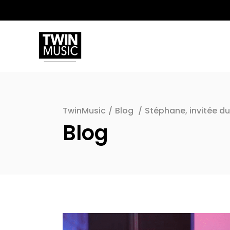
TwinMusic
/
Blog
/
Stéphane, invitée du
Blog