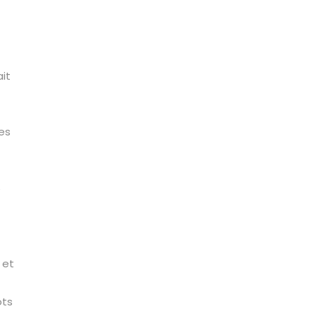
it
es
e
 et
ots