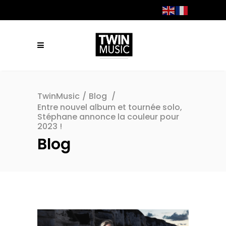
TwinMusic
/
Blog
/
​​Entre nouvel album et tournée solo,
Stéphane annonce la couleur pour
2023 !
Blog