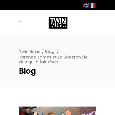
TwinMusic
/
Blog
/
Terence James et Ed Sheeran : le
duo qui a fait rêver
Blog