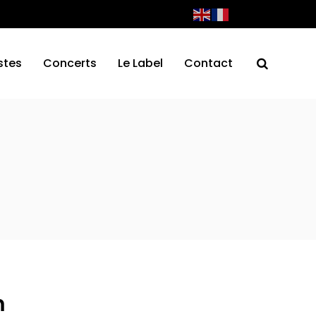
stes
Concerts
Le Label
Contact
m