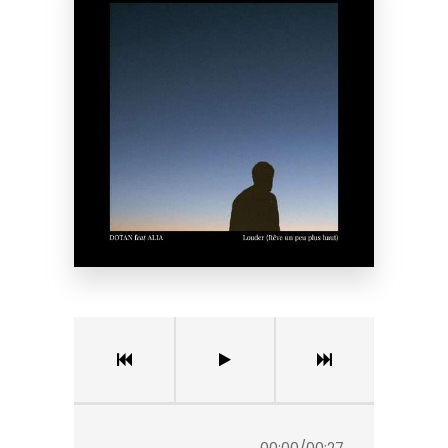
00:00
/
00:27