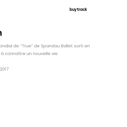
buy track
m
ndial de “True” de Spandau Ballet sorti en
 à connaître un nouvelle vie.
 2017