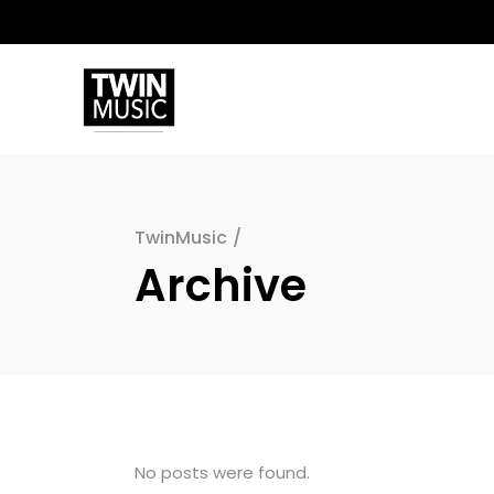
TwinMusic
/
Archive
No posts were found.