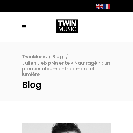
TwinMusic
/
Blog
/
Julien Lieb présente « Naufragé » : un
premier album entre ombre et
lumière
Blog