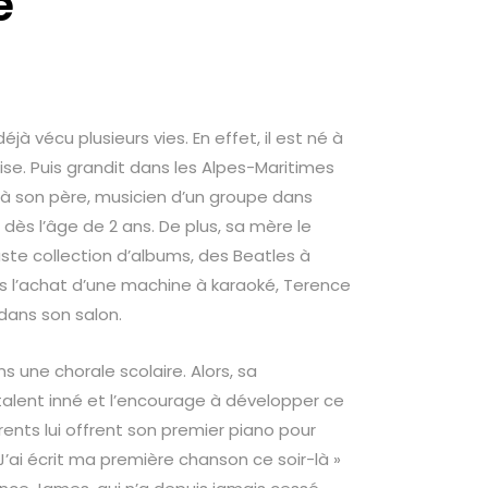
e
à vécu plusieurs vies. En effet, il est né à
se. Puis grandit dans les Alpes-Maritimes
à son père, musicien d’un groupe dans
 dès l’âge de 2 ans. De plus, sa mère le
aste collection d’albums, des Beatles à
s l’achat d’une machine à karaoké, Terence
dans son salon.
s une chorale scolaire. Alors, sa
alent inné et l’encourage à développer ce
arents lui offrent son premier piano pour
 J’ai écrit ma première chanson ce soir-là »