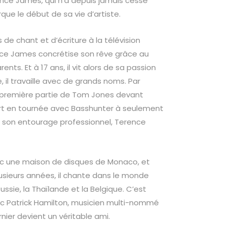
ence James, qui n’a depuis jamais cessé
que le début de sa vie d’artiste.
 de chant et d’écriture à la télévision
ce James concrétise son rêve grâce au
ents. Et à 17 ans, il vit alors de sa passion
, il travaille avec de grands noms. Par
 première partie de Tom Jones devant
 part en tournée avec Basshunter à seulement
r son entourage professionnel, Terence
vec une maison de disques de Monaco, et
usieurs années, il chante dans le monde
ussie, la Thaïlande et la Belgique. C’est
 avec Patrick Hamilton, musicien multi-nommé
ier devient un véritable ami.