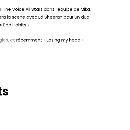
de
The Voice All Stars dans l’équipe de Mika
,
era la scène avec Ed Sheeran pour un duo
 « Bad Habits ».
gles, et
récemment « Losing my head ».
ts