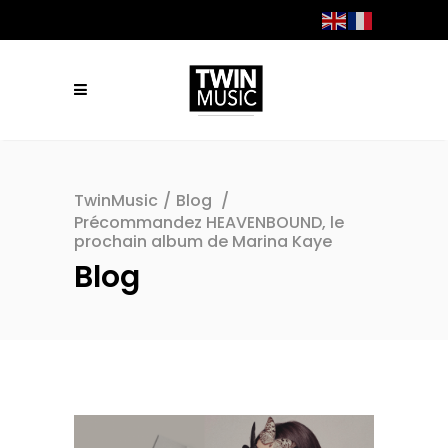
TwinMusic
/
Blog
/
Précommandez HEAVENBOUND, le
prochain album de Marina Kaye
Blog