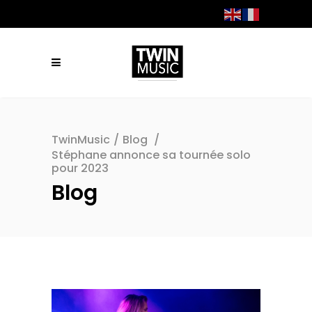
TwinMusic
/
Blog
/
Stéphane annonce sa tournée solo
pour 2023
Blog